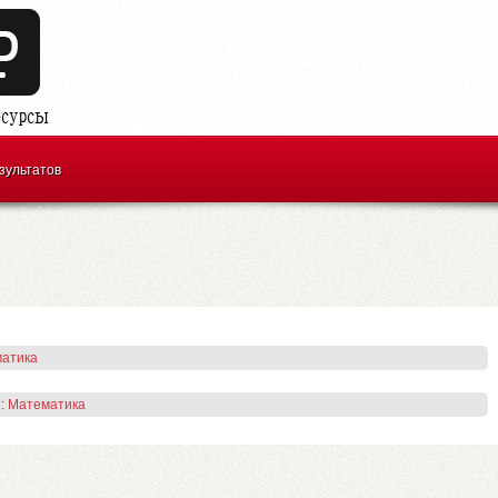
зультатов
атика
:
Математика