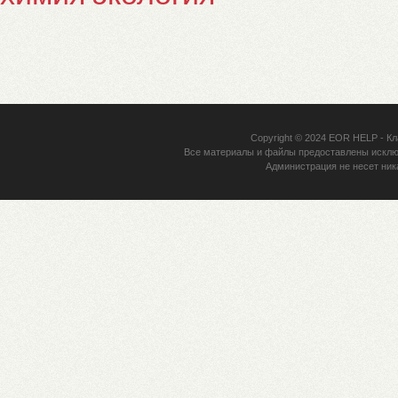
Copyright © 2024
EOR HELP
- Кл
Все материалы и файлы предоставлены исклю
Администрация не несет ник