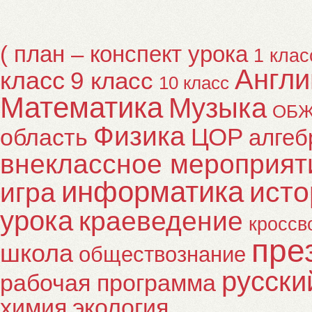
( план – конспект урока
1 клас
Англи
класс
9 класс
10 класс
Математика
Музыка
ОБ
Физика
ЦОР
область
алгеб
внеклассное мероприят
информатика
исто
игра
урока
краеведение
кроссв
пре
школа
обществознание
русски
рабочая программа
химия
экология