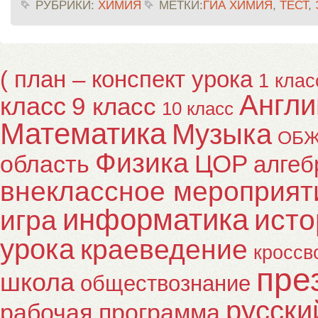
РУБРИКИ:
ХИМИЯ
МЕТКИ:
ГИА ХИМИЯ
,
ТЕСТ
,
( план – конспект урока
1 клас
Англи
класс
9 класс
10 класс
Математика
Музыка
ОБ
Физика
ЦОР
область
алгеб
внеклассное мероприят
информатика
исто
игра
урока
краеведение
кроссв
пре
школа
обществознание
русски
рабочая программа