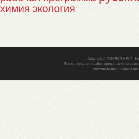
химия
экология
Copyright © 2024
EOR HELP
- Кл
Все материалы и файлы предоставлены исклю
Администрация не несет ник