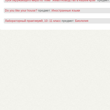
Урок окружающего мира по теме "Животноводство в нашем крае"
предмет
Do you like your house?
предмет:
Иностранные языки
Лабораторный практикум9, 10 -11 класс
предмет:
Биология