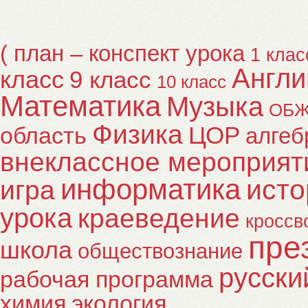
( план – конспект урока
1 клас
Англи
класс
9 класс
10 класс
Математика
Музыка
ОБ
Физика
ЦОР
область
алгеб
внеклассное мероприят
информатика
исто
игра
урока
краеведение
кроссв
пре
школа
обществознание
русски
рабочая программа
химия
экология