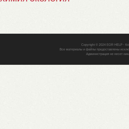
Copyright © 2024
EOR HELP
- Кл
Все материалы и файлы предоставлены исклю
Администрация не несет ник