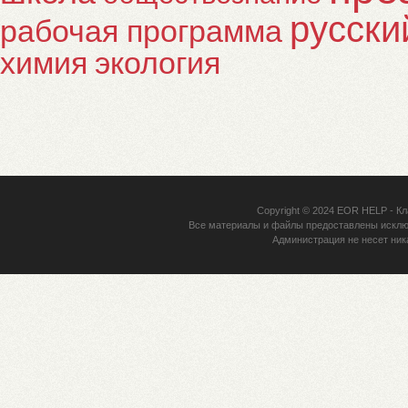
русски
рабочая программа
химия
экология
Copyright © 2024
EOR HELP
- Кл
Все материалы и файлы предоставлены исклю
Администрация не несет ник