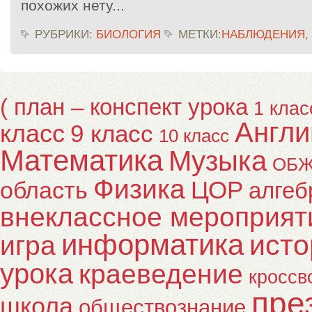
похожих нету...
РУБРИКИ:
БИОЛОГИЯ
МЕТКИ:
НАБЛЮДЕНИЯ
,
( план – конспект урока
1 клас
Англи
класс
9 класс
10 класс
Математика
Музыка
ОБ
Физика
ЦОР
область
алгеб
внеклассное мероприят
информатика
исто
игра
урока
краеведение
кроссв
пре
школа
обществознание