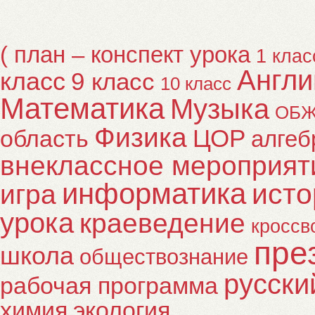
( план – конспект урока
1 клас
Англи
класс
9 класс
10 класс
Математика
Музыка
ОБ
Физика
ЦОР
область
алгеб
внеклассное мероприят
информатика
исто
игра
урока
краеведение
кроссв
пре
школа
обществознание
русски
рабочая программа
химия
экология