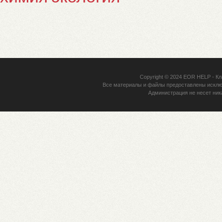
Copyright © 2024
EOR HELP
- Кл
Все материалы и файлы предоставлены исклю
Администрация не несет ник