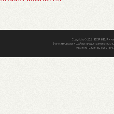
Copyright © 2024
EOR HELP
- Кл
Все материалы и файлы предоставлены исклю
Администрация не несет ник