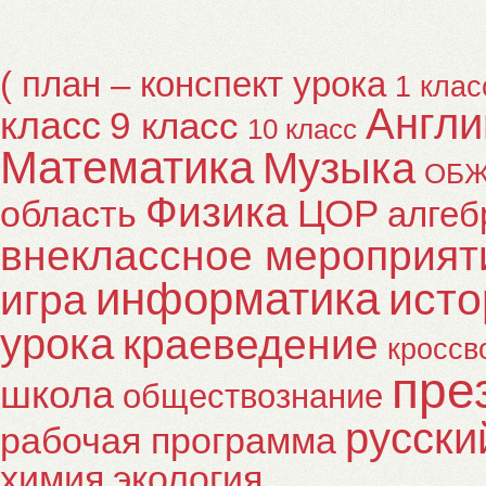
( план – конспект урока
1 клас
Англи
класс
9 класс
10 класс
Математика
Музыка
ОБ
Физика
ЦОР
область
алгеб
внеклассное мероприят
информатика
исто
игра
урока
краеведение
кроссв
пре
школа
обществознание
русски
рабочая программа
химия
экология