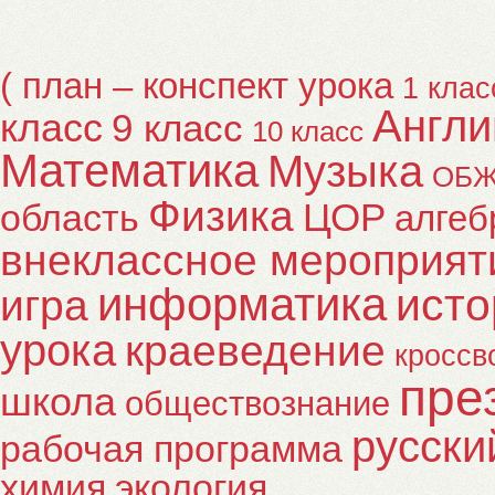
( план – конспект урока
1 клас
Англи
класс
9 класс
10 класс
Математика
Музыка
ОБ
Физика
ЦОР
область
алгеб
внеклассное мероприят
информатика
исто
игра
урока
краеведение
кроссв
пре
школа
обществознание
русски
рабочая программа
химия
экология