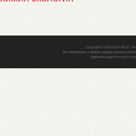
Copyright © 2024
EOR HELP
- Кл
Все материалы и файлы предоставлены исклю
Администрация не несет ник