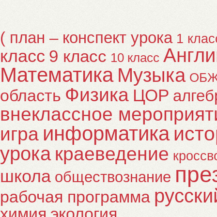
( план – конспект урока
1 клас
Англи
класс
9 класс
10 класс
Математика
Музыка
ОБ
Физика
ЦОР
область
алгеб
внеклассное мероприят
информатика
исто
игра
урока
краеведение
кроссв
пре
школа
обществознание
русски
рабочая программа
химия
экология