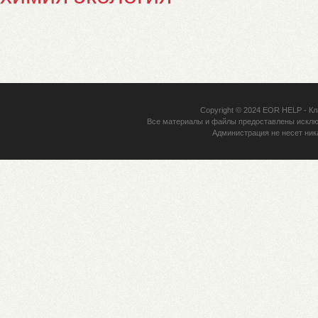
Copyright © 2024
EOR HELP
- Кл
Все материалы и файлы предоставлены исклю
Администрация не несет ник