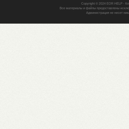
Copyright © 2024
EOR HELP
- Кл
Все материалы и файлы предоставлены исклю
Администрация не несет ник