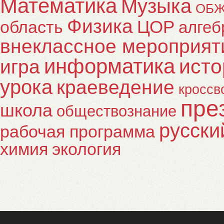
Математика
Музыка
ОБ
Физика
ЦОР
область
алгеб
внеклассное мероприят
информатика
исто
игра
урока
краеведение
кроссв
пре
школа
обществознание
русски
рабочая программа
химия
экология