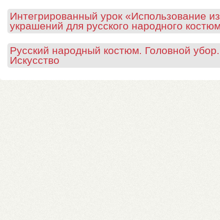
Интегрированный урок «Использование из
украшений для русского народного костю
Русский народный костюм. Головной убор. 
Искусство