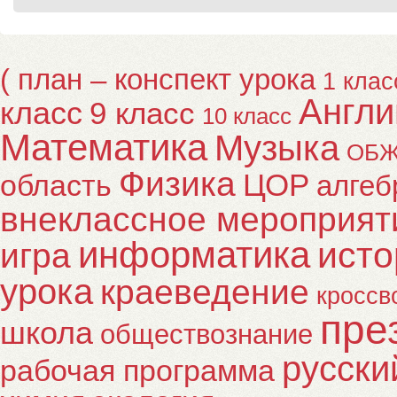
( план – конспект урока
1 клас
Англи
класс
9 класс
10 класс
Математика
Музыка
ОБ
Физика
ЦОР
область
алгеб
внеклассное мероприят
информатика
исто
игра
урока
краеведение
кроссв
пре
школа
обществознание
русски
рабочая программа