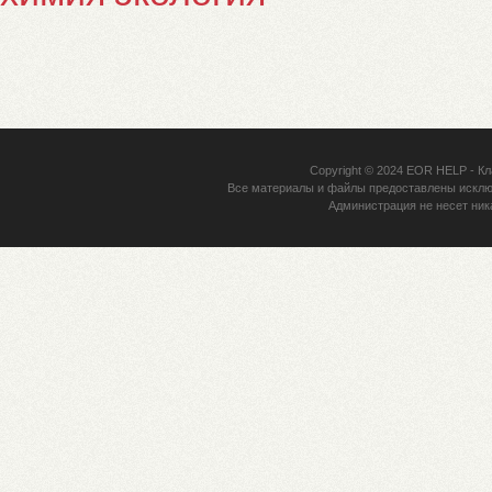
Copyright © 2024
EOR HELP
- Кл
Все материалы и файлы предоставлены исклю
Администрация не несет ник