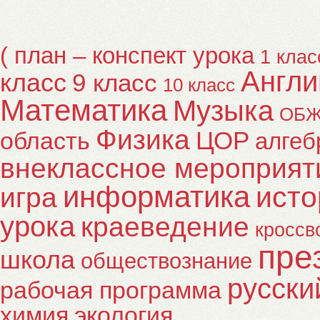
( план – конспект урока
1 клас
Англи
класс
9 класс
10 класс
Математика
Музыка
ОБ
Физика
ЦОР
область
алгеб
внеклассное мероприят
информатика
исто
игра
урока
краеведение
кроссв
пре
школа
обществознание
русски
рабочая программа
химия
экология