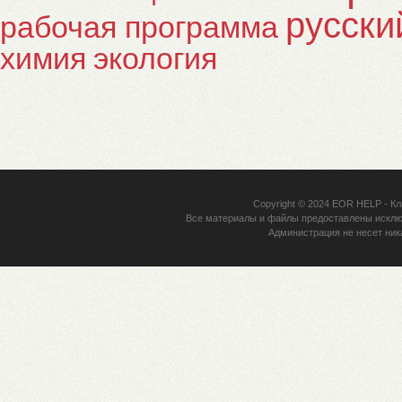
русски
рабочая программа
химия
экология
Copyright © 2024
EOR HELP
- Кл
Все материалы и файлы предоставлены исклю
Администрация не несет ник