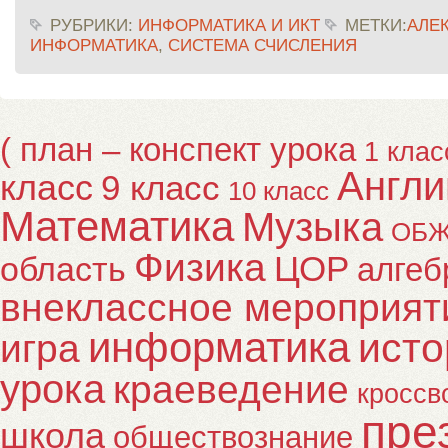
РУБРИКИ:
ИНФОРМАТИКА И ИКТ
МЕТКИ:
АЛЕ
ИНФОРМАТИКА
,
СИСТЕМА СЧИСЛЕНИЯ
( план – конспект урока
1 клас
Англи
класс
9 класс
10 класс
Математика
Музыка
ОБ
Физика
ЦОР
область
алгеб
внеклассное мероприят
информатика
исто
игра
урока
краеведение
кроссв
пре
школа
обществознание