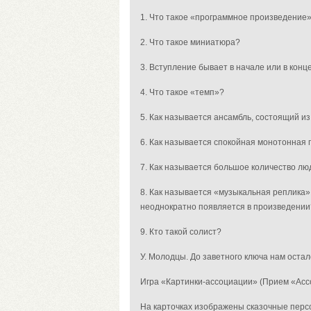
1. Что такое «программное произведение
2. Что такое миниатюра?
3. Вступление бывает в начале или в кон
4. Что такое «темп»?
5. Как называется ансамбль, состоящий и
6. Как называется спокойная монотонная 
7. Как называется большое количество л
8. Как называется «музыкальная реплика»
неоднократно появляется в произведении
9. Кто такой солист?
У. Молодцы. До заветного ключа нам остал
Игра «Картинки-ассоциации»
(Прием «Асс
На карточках изображены сказочные персо