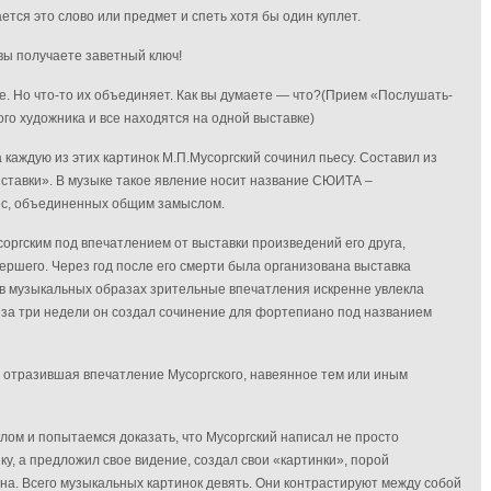
ется это слово или предмет и спеть хотя бы один куплет.
вы получаете заветный ключ!
е. Но что-то их объединяет. Как вы думаете — что?
(Прием «Послушать-
ого художника и все находятся на одной выставке)
каждую из этих картинок М.П.Мусоргский сочинил пьесу. Составил из
выставки». В музыке такое явление носит название СЮИТА –
ес, объединенных общим замыслом.
оргским под впечатлением от выставки произведений его друга,
ершего. Через год после его смерти была организована выставка
 в музыкальных образах зрительные впечатления искренне увлекла
о за три недели он создал сочинение для фортепиано под названием
, отразившая впечатление Мусоргского, навеянное тем или иным
лом и попытаемся доказать, что Мусоргский написал не просто
у, а предложил свое видение, создал свои «картинки», порой
а. Всего музыкальных картинок девять. Они контрастируют между собой