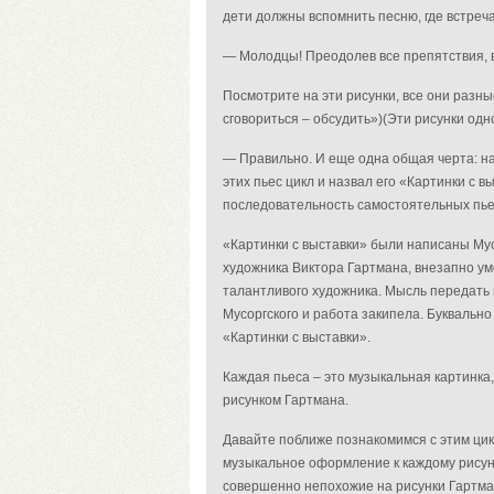
дети должны вспомнить песню, где встреча
— Молодцы! Преодолев все препятствия, 
Посмотрите на эти рисунки, все они разны
сговориться – обсудить»)
(Эти рисунки одн
— Правильно. И еще одна общая черта: на 
этих пьес цикл и назвал его «Картинки с 
последовательность самостоятельных пь
«Картинки с выставки» были написаны Мус
художника Виктора Гартмана, внезапно ум
талантливого художника. Мысль передать
Мусоргского и работа закипела. Буквальн
«Картинки с выставки».
Каждая пьеса – это музыкальная картинка
рисунком Гартмана.
Давайте поближе познакомимся с этим цик
музыкальное оформление к каждому рисунк
совершенно непохожие на рисунки Гартман