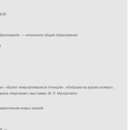
 №30
 образования: — начальное общее образование
)
а», «Балет невылупившихся птенцов», «Избушка на курьих ножках»,
кла «Картинки с выставки» М. П. Мусоргского.
 закрепления новых знаний
я: —