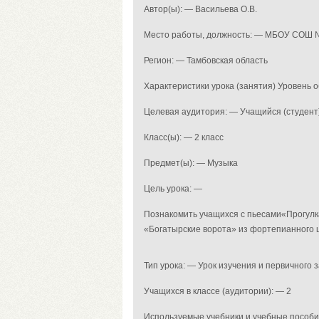
Автор(ы): — Васильева О.В.
Место работы, должность: — МБОУ СОШ
Регион: — Тамбовская область
Характеристики урока (занятия) Уровень
Целевая аудитория: — Учащийся (студент
Класс(ы): — 2 класс
Предмет(ы): — Музыка
Цель урока: —
Познакомить учащихся с пьесами«Прогулк
«Богатырские ворота» из фортепианного ци
Тип урока: — Урок изучения и первичного
Учащихся в классе (аудитории): — 2
Используемые учебники и учебные пособи