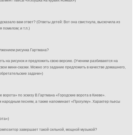
фрагмент пьесы «Избушка на курьих ножках»)
сказало вам ответ? (Ответы детей: Вот она свистнула, выскочила из
 помелом; и т.п.)
олжением рисунка Гартмана?
ь на рисунок и предложить свою версию. (Ученики разбиваются на
свои мини-сказки. Можно это задание предложить в качестве домашнего,
обретательские задачи»)
 ворота» по эскизу В.Гартмана «Городские ворота в Киеве».
м народным песням, а также напоминает «Прогулку». Характер пьесы
ота»)
 композитор завершает такой сильной, мощной музыкой?