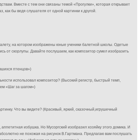
ствам. Вместе с тем они связаны темой «Прогулки», которая открывает
з, как бы ведя слушателя от одной картинки к другой.
балету, на котором изображены юные ученики балетной школы. Одетые
ись от скорлупы. Давайте послушаем, как композитор сумел изобразить
вшихся птенцов»)
ьности использовал композитор? (Высокий регистр, быстрый темп,
ием «Шаг за шагом»)
ртинку. Что вы видите? (Красивый, яркий, сказочный,игрушечный
 аппетитная избушка. Но Мусоргский изобразил хозяйку этого домика. И
, абсолютно не похожая на рисунок В.Гартмана. Предлагаю вам послушать