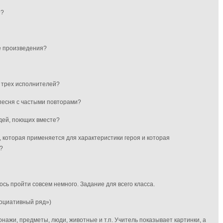
»?
це произведения?
з трех исполнителей?
песня с частыми повторами?
юдей, поющих вместе?
, которая применяется для характеристики героя и которая
?
ось пройти совсем немного. Задание для всего класса.
оциативный ряд»)
нажи, предметы, люди, животные и т.п. Учитель показывает картинки, а