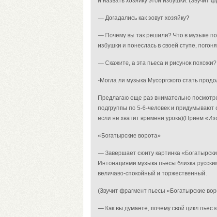
и назвать хозяйку этой избушки. (Звучит 
— Догадались как зовут хозяйку?
— Почему вы так решили? Что в музыке под
избушки и понеслась в своей ступе, погоняя
— Скажите, а эта пьеса и рисунок похожи?
-Могла ли музыка Мусоргского стать прод
Предлагаю еще раз внимательно посмотрет
подгруппы по 5-6-человек и придумывают 
если не хватит времени урока)
(Прием «Из
«Богатырские ворота»
— Завершает сюиту картинка «Богатырские
Интонациями музыка пьесы близка русски
величаво-спокойный и торжественный.
(Звучит фрагмент пьесы «Богатырские вор
— Как вы думаете, почему свой цикл пьес