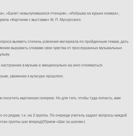
а», «Балет невылупившихся птенцов», «Избушка на курьих ножках»,
кла «Картинки с выставки» М. П. Мусоргского.
опроса выявить степень усвоения материала по пройденным темам, дать
мению выражать словами свои чувства от прослушанных музыкальных
узыку.
астроение в музыке и эмоционально на него откликаться.
зыке, уважение к культуре прошлого.
ю посетить картинную галерею. Но для того, чтобы туда попасть, вам
о по рядам, т.е. на 3 группы. По очереди учитель задает вопросы каждой
итан группы шаг вперед)
(Прием «Шаг за шагом»)