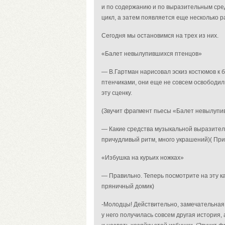
и по содержанию и по выразительным сред
цикл, а затем появляется еще несколько ра
Сегодня мы остановимся на трех из них.
«Балет невылупившихся птенцов»
— В.Гартман нарисовал эскиз костюмов к 
птенчиками, они еще не совсем освободил
эту сценку.
(Звучит фрагмент пьесы «Балет невылупи
— Какие средства музыкальной выразител
причудливый ритм, много украшений)
( Пр
«Избушка на курьих ножках»
— Правильно. Теперь посмотрите на эту ка
пряничный домик)
-Молодцы! Действительно, замечательная,
у него получилась совсем другая история