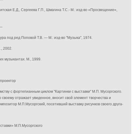
тская Е.Д., Сергеева Г.П., Шмагина Т.С.- М.: изд-во «Просвещение»,
 —
а под ред Поповой Т.В. — М.: изд-во "Музыка", 1974.
, 2002.
х музыкантах. М., 1999.
 проектор
мству с фортепианным циклом "Картинки с выставки" М.П. Мусоргского.
о своему отражает увиденное, вносит свой элемент творчества и
композитор М.П.Мусоргский, посетивший выставку рисунков своего друга-
ставки» М.П.Мусоргского