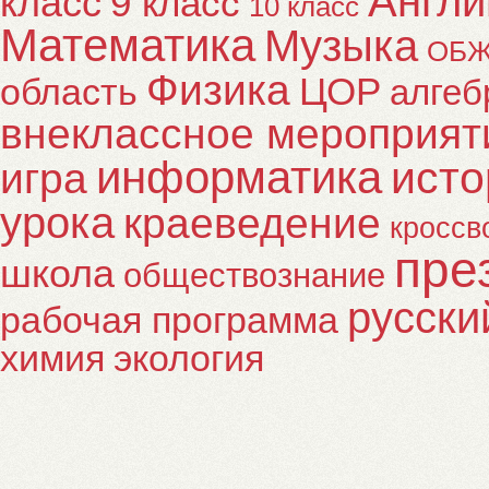
Англи
класс
9 класс
10 класс
Математика
Музыка
ОБ
Физика
ЦОР
область
алгеб
внеклассное мероприят
информатика
исто
игра
урока
краеведение
кроссв
пре
школа
обществознание
русски
рабочая программа
химия
экология