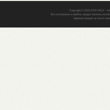
Copyright © 2024
EOR HELP
- Кл
Все материалы и файлы предоставлены исклю
Администрация не несет ник