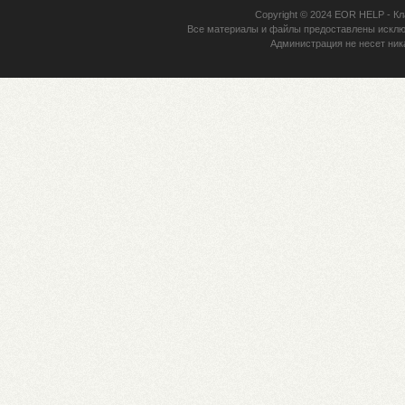
Copyright © 2024
EOR HELP
- Кл
Все материалы и файлы предоставлены исклю
Администрация не несет ник