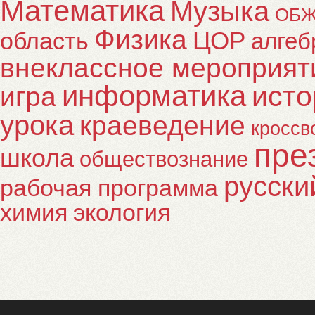
Математика
Музыка
ОБ
Физика
ЦОР
область
алгеб
внеклассное мероприят
информатика
исто
игра
урока
краеведение
кроссв
пре
школа
обществознание
русски
рабочая программа
химия
экология