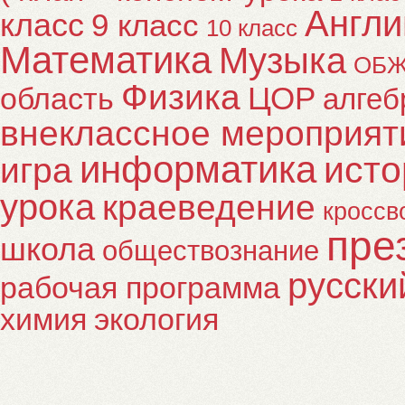
Англи
класс
9 класс
10 класс
Математика
Музыка
ОБ
Физика
ЦОР
область
алгеб
внеклассное мероприят
информатика
исто
игра
урока
краеведение
кроссв
пре
школа
обществознание
русски
рабочая программа
химия
экология