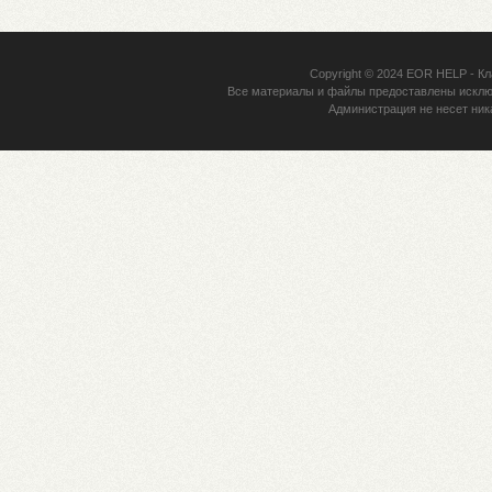
Copyright © 2024
EOR HELP
- Кл
Все материалы и файлы предоставлены исклю
Администрация не несет ник