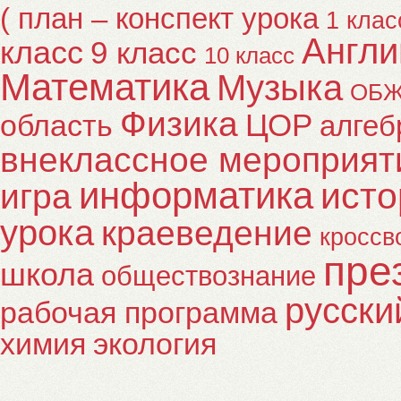
( план – конспект урока
1 клас
Англи
класс
9 класс
10 класс
Математика
Музыка
ОБ
Физика
ЦОР
область
алгеб
внеклассное мероприят
информатика
исто
игра
урока
краеведение
кроссв
пре
школа
обществознание
русски
рабочая программа
химия
экология