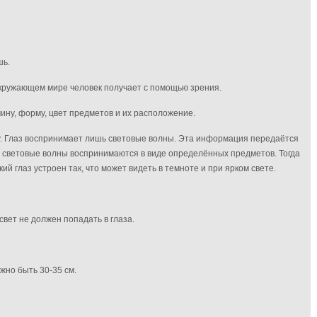
шь.
окружающем мире человек получает с помощью зрения.
ину, форму, цвет предметов и их расположение.
у. Глаз воспринимает лишь световые волны. Эта информация передаётся
ти световые волны воспринимаются в виде определённых предметов. Тогда
кий глаз устроен так, что может видеть в темноте и при ярком свете.
вет не должен попадать в глаза.
жно быть 30-35 см.