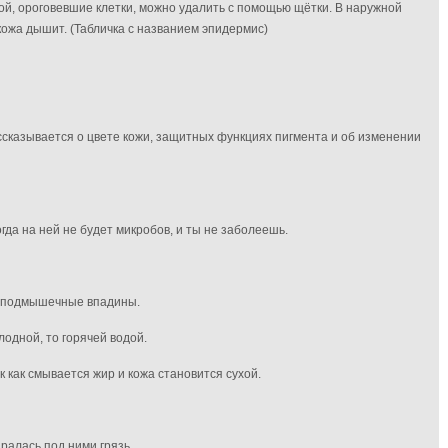
ой, ороговевшие клетки, можно удалить с помощью щётки. В наружной
кожа дышит. (Табличка с названием эпидермис)
сказывается о цвете кожи, защитных функциях пигмента и об изменении
гда на ней не будет микробов, и ты не заболеешь.
 и подмышечные впадины.
лодной, то горячей водой.
 как смывается жир и кожа становится сухой.
иралась под ними грязь.