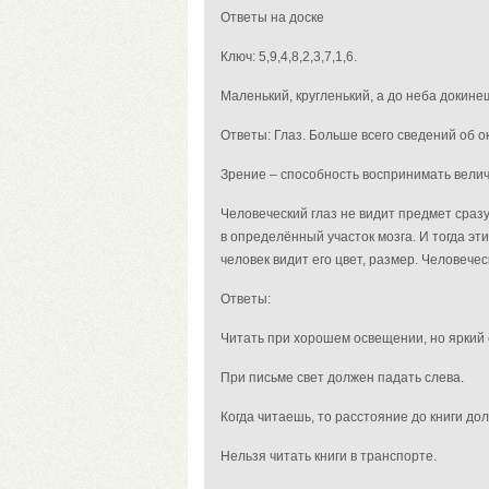
Ответы на доске
Ключ: 5,9,4,8,2,3,7,1,6.
Маленький, кругленький, а до неба докине
Ответы:
Глаз. Больше всего сведений об 
Зрение – способность воспринимать
велич
Человеческий глаз не видит предмет сраз
в определённый участок мозга. И тогда э
человек видит его цвет, размер. Человечес
Ответы:
Читать при хорошем освещении, но яркий с
При письме свет должен падать слева.
Когда читаешь, то расстояние до книги дол
Нельзя читать книги в транспорте.