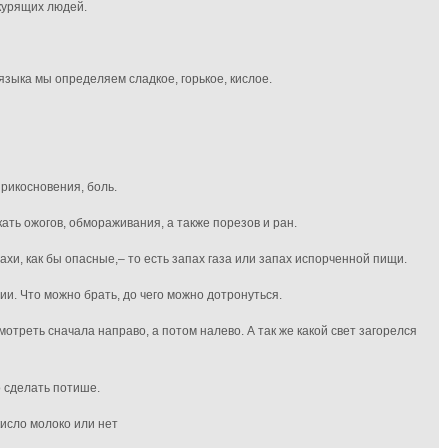
 курящих людей.
 языка мы определяем сладкое, горькое, кислое.
прикосновения, боль.
ать ожогов, обмораживания, а также порезов и ран.
хи, как бы опасные,– то есть запах газа или запах испорченной пищи.
и. Что можно брать, до чего можно дотронуться.
треть сначала направо, а потом налево. А так же какой свет загорелся
о сделать потише.
исло молоко или нет