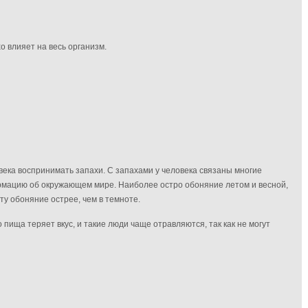
хо влияет на весь организм.
века воспринимать запахи. С запахами у человека связаны многие
мацию об окружающем мире. Наиболее остро обоняние летом и весной,
ту обоняние острее, чем в темноте.
 пища теряет вкус, и такие люди чаще отравляются, так как не могут