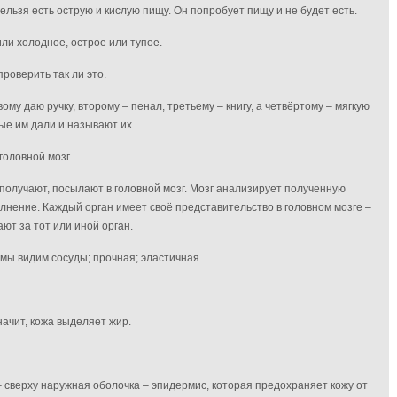
нельзя есть острую
и кислую пищу. Он попробует пищу и не будет есть.
ли холодное, острое или тупое.
роверить так ли это.
му даю ручку, второму – пенал, третьему – книгу, а четвёртому – мягкую
ые им дали и называют их.
головной мозг.
 получают, посылают в головной мозг. Мозг анализирует полученную
лнение. Каждый орган имеет своё представительство в головном мозге –
ют за тот или иной орган.
о мы видим сосуды; прочная; эластичная.
начит,
кожа выделяет жир.
– сверху наружная оболочка – эпидермис, которая предохраняет кожу от