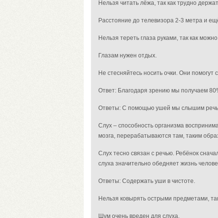
Нельзя читать лёжа, так как трудно держа
Расстояние до телевизора 2-3 метра и ещё
Нельзя тереть глаза руками, так как можно
Глазам нужен отдых.
Не стесняйтесь носить очки. Они помогут 
Ответ: Благодаря зрению мы получаем 8
Ответы: С помощью ушей мы слышим речь 
Слух – способность организма воспринима
мозга, перерабатываются там, таким обр
Слух тесно связан с речью. Ребёнок снача
слуха значительно обедняет жизнь челове
Ответы: Содержать уши в чистоте.
Нельзя ковырять острыми предметами, так
Шум очень вреден для слуха.