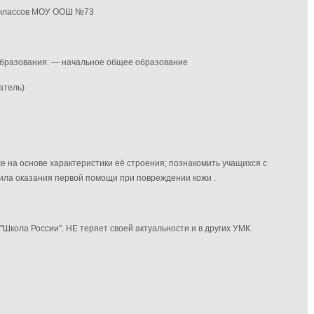
. классов МОУ ООШ №73
 образования: — начальное общее образование
атель)
же на основе характеристики её строения; познакомить учащихся с
ила оказания первой помощи при повреждении кожи .
Школа России". НЕ теряет своей актуальности и в других УМК.