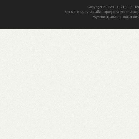
Copyright © 2024
EOR HELP
- Кл
Все материалы и файлы предоставлены исклю
Администрация не несет ник