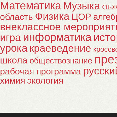
Математика
Музыка
ОБ
Физика
ЦОР
область
алгеб
внеклассное мероприят
информатика
исто
игра
урока
краеведение
кроссв
пре
школа
обществознание
русски
рабочая программа
химия
экология