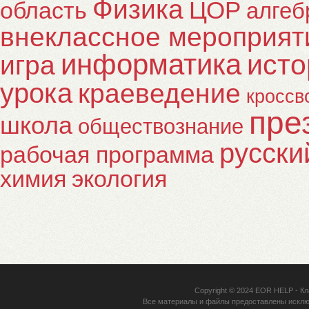
Физика
ЦОР
область
алгеб
внеклассное мероприят
информатика
исто
игра
урока
краеведение
кроссв
пре
школа
обществознание
русски
рабочая программа
химия
экология
Copyright © 2024
EOR HELP
- Кл
Все материалы и файлы предоставлены исклю