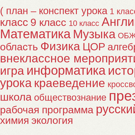
( план – конспект урока
1 клас
Англи
класс
9 класс
10 класс
Математика
Музыка
ОБ
Физика
ЦОР
область
алгеб
внеклассное мероприят
информатика
исто
игра
урока
краеведение
кроссв
пре
школа
обществознание
русски
рабочая программа
химия
экология