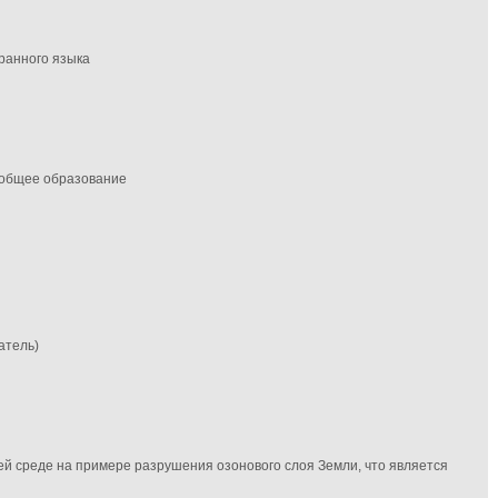
транного языка
 общее образование
атель)
й среде на примере разрушения озонового слоя Земли, что является