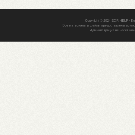
Copyright © 2024
EOR HELP
- Кл
Все материалы и файлы предоставлены исклю
Администрация не несет ник