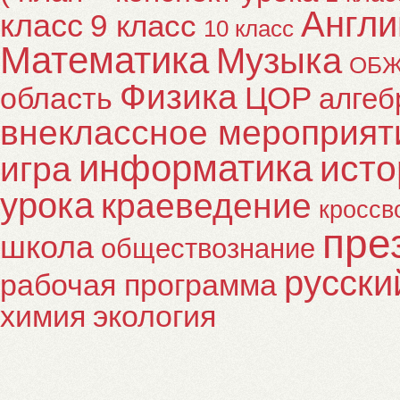
Англи
класс
9 класс
10 класс
Математика
Музыка
ОБ
Физика
ЦОР
область
алгеб
внеклассное мероприят
информатика
исто
игра
урока
краеведение
кроссв
пре
школа
обществознание
русски
рабочая программа
химия
экология