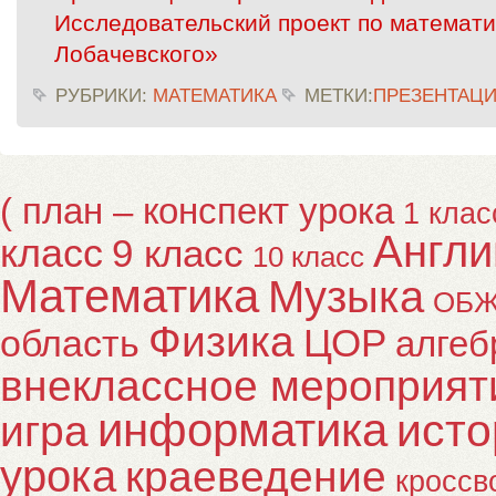
Исследовательский проект по математи
Лобачевского»
РУБРИКИ:
МАТЕМАТИКА
МЕТКИ:
ПРЕЗЕНТАЦ
( план – конспект урока
1 клас
Англи
класс
9 класс
10 класс
Математика
Музыка
ОБ
Физика
ЦОР
область
алгеб
внеклассное мероприят
информатика
исто
игра
урока
краеведение
кроссв