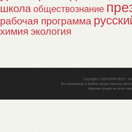
пре
школа
обществознание
русски
рабочая программа
химия
экология
Copyright © 2024
EOR HELP
- Кл
Все материалы и файлы предоставлены исклю
Администрация не несет ник