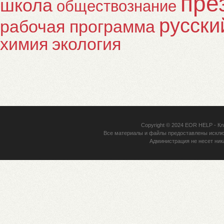
пре
школа
обществознание
русски
рабочая программа
химия
экология
Copyright © 2024
EOR HELP
- Кл
Все материалы и файлы предоставлены исклю
Администрация не несет ник