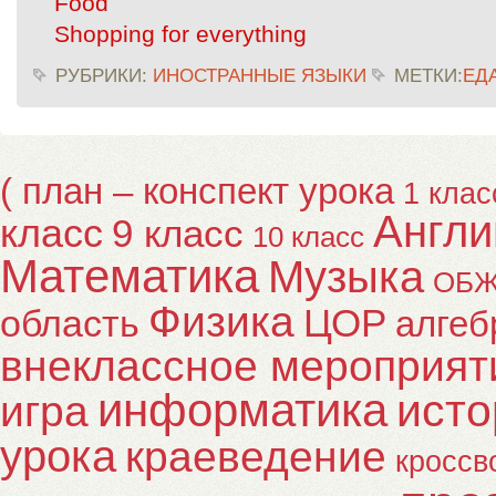
Food
Shopping for everything
РУБРИКИ:
ИНОСТРАННЫЕ ЯЗЫКИ
МЕТКИ:
ЕД
( план – конспект урока
1 клас
Англи
класс
9 класс
10 класс
Математика
Музыка
ОБ
Физика
ЦОР
область
алгеб
внеклассное мероприят
информатика
исто
игра
урока
краеведение
кроссв