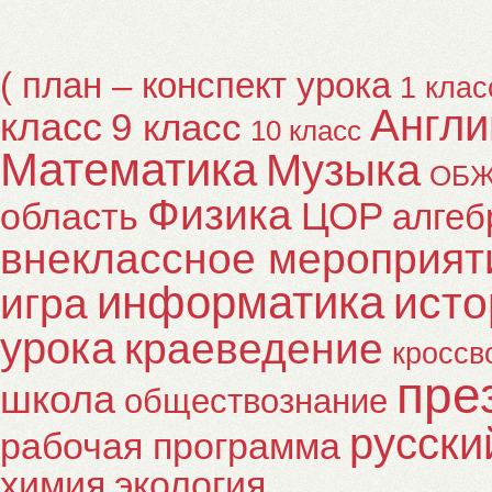
( план – конспект урока
1 клас
Англи
класс
9 класс
10 класс
Математика
Музыка
ОБ
Физика
ЦОР
область
алгеб
внеклассное мероприят
информатика
исто
игра
урока
краеведение
кроссв
пре
школа
обществознание
русски
рабочая программа
химия
экология