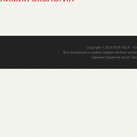
Copyright © 2024
EOR HELP
- Кл
Все материалы и файлы предоставлены исклю
Администрация не несет ник