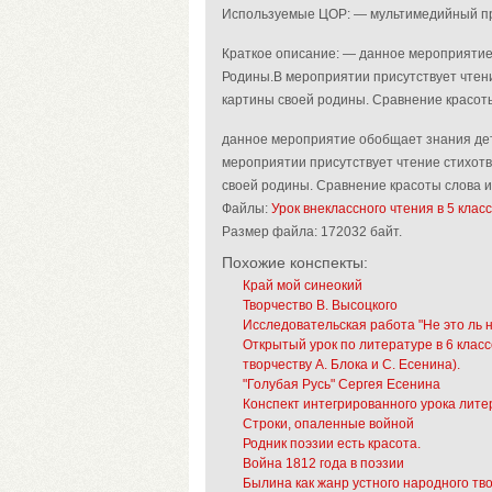
Используемые ЦОР: — мультимедийный п
Краткое описание: — данное мероприятие 
Родины.В мероприятии присутствует чтени
картины своей родины. Сравнение красоты
данное мероприятие обобщает знания дете
мероприятии присутствует чтение стихотв
своей родины. Сравнение красоты слова и
Файлы:
Урок внеклассного чтения в 5 клас
Размер файла:
172032 байт.
Похожие конспекты:
Край мой синеокий
Творчество В. Высоцкого
Исследовательская работа "Не это ль 
Открытый урок по литературе в 6 класс
творчеству А. Блока и С. Есенина).
"Голубая Русь" Сергея Есенина
Конспект интегрированного урока лите
Строки, опаленные войной
Родник поэзии есть красота.
Война 1812 года в поэзии
Былина как жанр устного народного тв