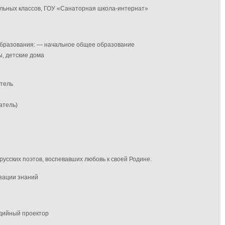
альных классов, ГОУ «Санаторная школа-интернат»
 образования: — начальное общее образование
, детские дома
итель
атель)
русских поэтов, воспевавших любовь к своей Родине.
изации знаний
дийный проектор