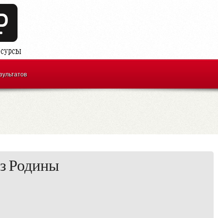
зультатов
з Родины