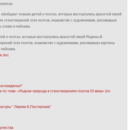
роектор
обобщает знания детей о поэтах, которые восторгались красотой своей
е стихотворений этих поэтов, знакомство с художниками, рисовавших
 слова и пейзажа.
й о поэтах, которые восторгались красотой своей Родины.В
орений этих поэтов, знакомство с художниками, рисовавших картины
 пейзажа.
се.doc
наслажденье!"
е по теме: «Родная природа в стихотворениях поэтов 20 века» (по
ратуры " Лирика Б.Пастернака"
орчества