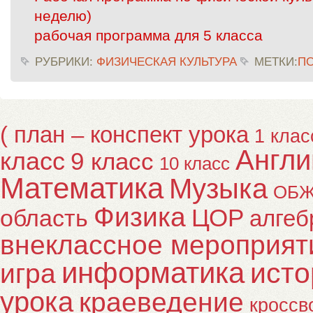
неделю)
рабочая программа для 5 класса
РУБРИКИ:
ФИЗИЧЕСКАЯ КУЛЬТУРА
МЕТКИ:
П
( план – конспект урока
1 клас
Англи
класс
9 класс
10 класс
Математика
Музыка
ОБ
Физика
ЦОР
область
алгеб
внеклассное мероприят
информатика
исто
игра
урока
краеведение
кроссв