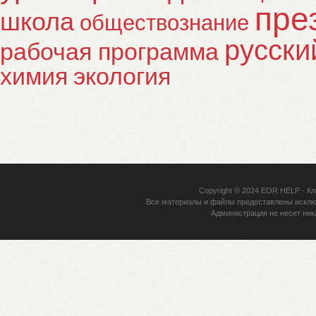
пре
школа
обществознание
русски
рабочая программа
химия
экология
Copyright © 2024
EOR HELP
- Кл
Все материалы и файлы предоставлены исклю
Администрация не несет ник