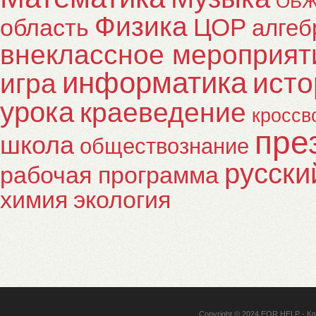
ОБ
Физика
ЦОР
область
алгеб
внеклассное мероприят
информатика
исто
игра
урока
краеведение
кроссв
пре
школа
обществознание
русски
рабочая программа
химия
экология
Copyright © 2024
EOR HELP
- Кл