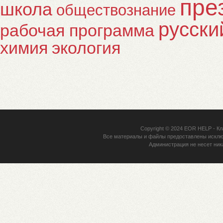
пре
школа
обществознание
русски
рабочая программа
химия
экология
Copyright © 2024
EOR HELP
- Кл
Все материалы и файлы предоставлены исклю
Администрация не несет ник