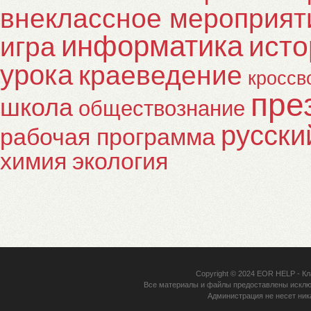
внеклассное мероприят
информатика
исто
игра
урока
краеведение
кроссв
пре
школа
обществознание
русски
рабочая программа
химия
экология
Copyright © 2024
EOR HELP
- Кл
Все материалы и файлы предоставлены исклю
Администрация не несет ник