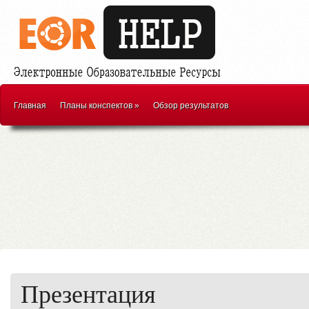
Главная
Планы конспектов
»
Обзор результатов
Презентация