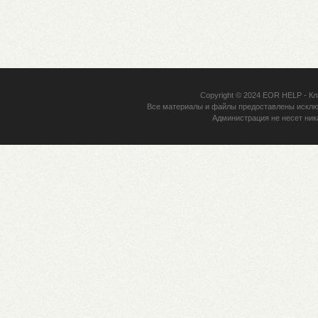
Copyright © 2024
EOR HELP
- Кл
Все материалы и файлы предоставлены исклю
Администрация не несет ник