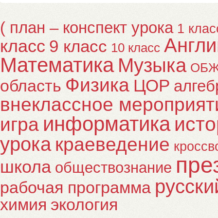
( план – конспект урока
1 клас
Англи
класс
9 класс
10 класс
Математика
Музыка
ОБ
Физика
ЦОР
область
алгеб
внеклассное мероприят
информатика
исто
игра
урока
краеведение
кроссв
пре
школа
обществознание
русски
рабочая программа
химия
экология