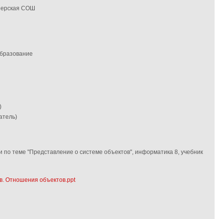
зерская СОШ
образование
)
атель)
 по теме "Представление о системе объектов", информатика 8, учебник
в. Отношения объектов.ppt