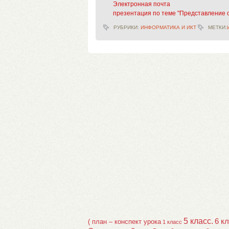
Электронная почта
презентация по теме "Представление 
РУБРИКИ:
ИНФОРМАТИКА И ИКТ
МЕТКИ:
5 класс.
6 к
( план – конспект урока
1 класс