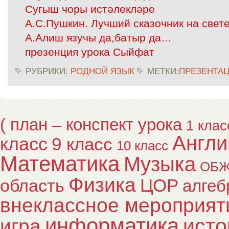
Сугыш чоры истәлекләре
А.С.Пушкин. Лучший сказочник на свет
А.Алиш язучы да,батыр да…
презенция урока Сыйфат
РУБРИКИ:
РОДНОЙ ЯЗЫК
МЕТКИ:
ПРЕЗЕНТА
( план – конспект урока
1 клас
Англи
класс
9 класс
10 класс
Математика
Музыка
ОБ
Физика
ЦОР
область
алгеб
внеклассное мероприят
информатика
исто
игра