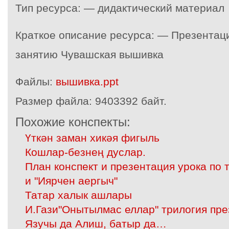
Тип ресурса: — дидактический материал
Краткое описание ресурса: — Презентац
занятию Чувашская вышивка
Файлы:
вышивка.ppt
Размер файла:
9403392 байт.
Похожие конспекты:
Үткән заман хикәя фигыль
Кошлар-безнең дуслар.
План конспект и презентация урока по 
и "Иярчен аергыч"
Татар халык ашлары
И.Гази"Онытылмас еллар" трилогия пр
Язучы да Алиш, батыр да…