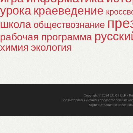
урока
краеведение
кроссв
пре
школа
обществознание
русски
рабочая программа
химия
экология
Copyright © 2024
EOR HELP
- Кл
Все материалы и файлы предоставлены исклю
Администрация не несет ник