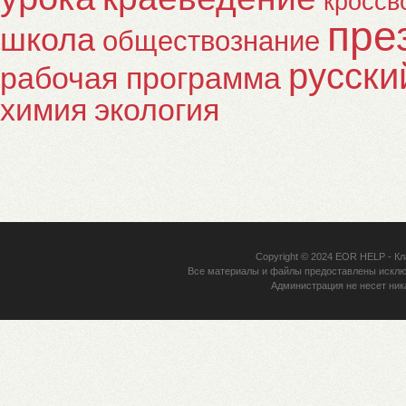
кроссв
пре
школа
обществознание
русски
рабочая программа
химия
экология
Copyright © 2024
EOR HELP
- Кл
Все материалы и файлы предоставлены исклю
Администрация не несет ник