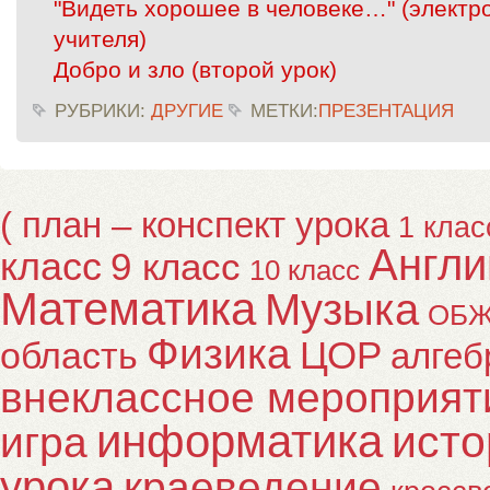
"Видеть хорошее в человеке…" (элект
учителя)
Добро и зло (второй урок)
РУБРИКИ:
ДРУГИЕ
МЕТКИ:
ПРЕЗЕНТАЦИЯ
( план – конспект урока
1 клас
Англи
класс
9 класс
10 класс
Математика
Музыка
ОБ
Физика
ЦОР
область
алгеб
внеклассное мероприят
информатика
исто
игра
урока
краеведение