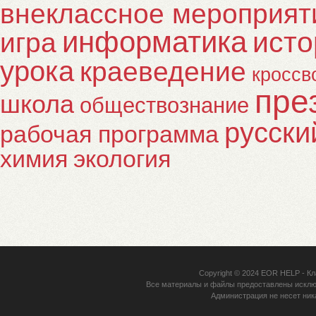
внеклассное мероприят
информатика
исто
игра
урока
краеведение
кроссв
пре
школа
обществознание
русски
рабочая программа
химия
экология
Copyright © 2024
EOR HELP
- Кл
Все материалы и файлы предоставлены исклю
Администрация не несет ник