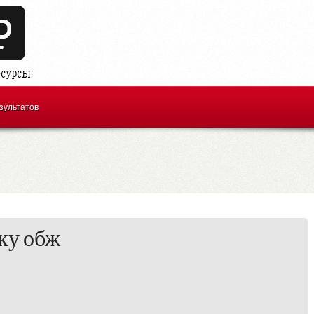
зультатов
ку обж