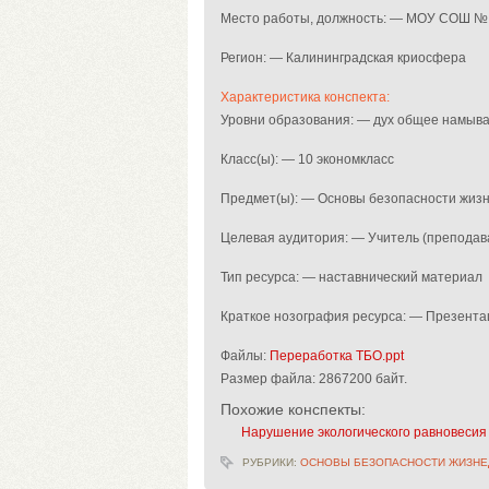
Место работы, должность: — МОУ СОШ № 
Регион: — Калининградская криосфера
Характеристика конспекта:
Уровни образования: — дух общее намыв
Класс(ы): — 10 экономкласс
Предмет(ы): — Основы безопасности жиз
Целевая аудитория: — Учитель (преподав
Тип ресурса: — наставнический материал
Краткое нозография ресурса: — Презентац
Файлы:
Переработка ТБО.ppt
Размер файла:
2867200 байт.
Похожие конспекты:
Нарушение экологического равновесия 
РУБРИКИ:
ОСНОВЫ БЕЗОПАСНОСТИ ЖИЗНЕ