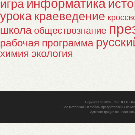
информатика
исто
игра
урока
краеведение
кроссв
пре
школа
обществознание
русски
рабочая программа
химия
экология
Copyright © 2024
EOR HELP
- Кл
Все материалы и файлы предоставлены исклю
Администрация не несет ник