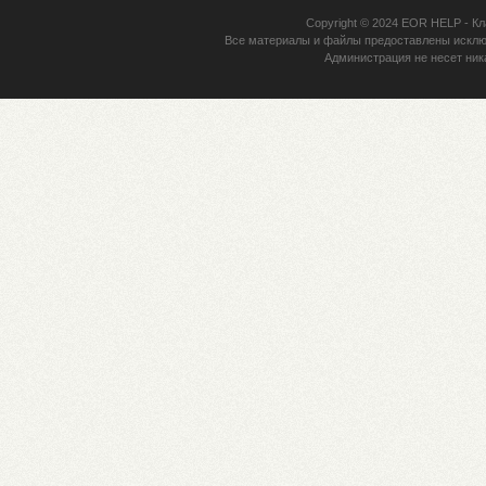
Copyright © 2024
EOR HELP
- Кл
Все материалы и файлы предоставлены исклю
Администрация не несет ник