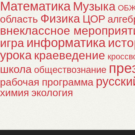
Математика
Музыка
ОБ
Физика
ЦОР
область
алгеб
внеклассное мероприят
информатика
исто
игра
урока
краеведение
кроссв
пре
школа
обществознание
русски
рабочая программа
химия
экология