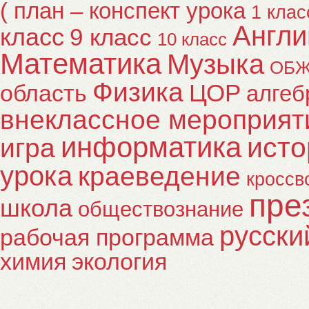
( план – конспект урока
1 клас
Англи
класс
9 класс
10 класс
Математика
Музыка
ОБ
Физика
ЦОР
область
алгеб
внеклассное мероприят
информатика
исто
игра
урока
краеведение
кроссв
пре
школа
обществознание
русски
рабочая программа
химия
экология