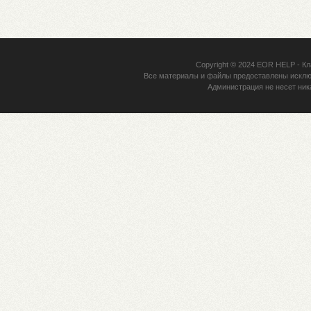
Copyright © 2024
EOR HELP
- Кл
Все материалы и файлы предоставлены исклю
Администрация не несет ник