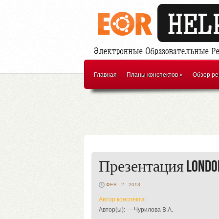
Главная
Планы конспектов
»
Обзор ре
Презентация London 
ФЕВ - 2 - 2013
Автор конспекта:
Автор(ы): — Чурилова В.А.