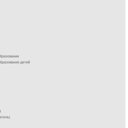
образование
образование детей
)
атель)