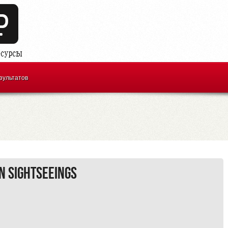
зультатов
Sightseeings