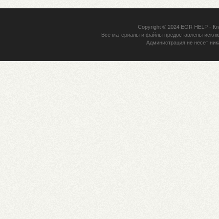
Copyright © 2024
EOR HELP
- Кл
Все материалы и файлы предоставлены исклю
Администрация не несет ник