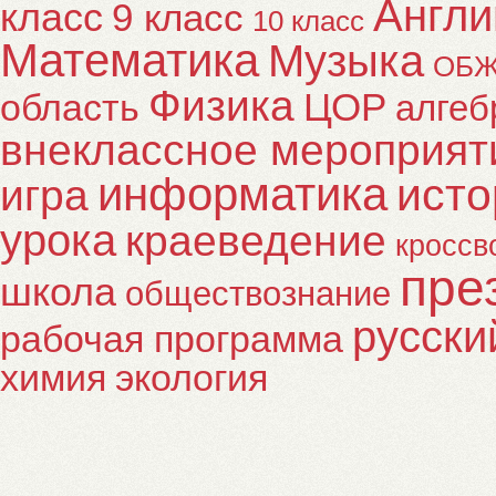
Англи
класс
9 класс
10 класс
Математика
Музыка
ОБ
Физика
ЦОР
область
алгеб
внеклассное мероприят
информатика
исто
игра
урока
краеведение
кроссв
пре
школа
обществознание
русски
рабочая программа
химия
экология