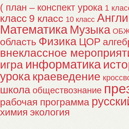
( план – конспект урока
1 клас
Англи
класс
9 класс
10 класс
Математика
Музыка
ОБ
Физика
ЦОР
область
алгеб
внеклассное мероприят
информатика
исто
игра
урока
краеведение
кроссв
пре
школа
обществознание
русски
рабочая программа
химия
экология