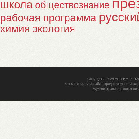
пре
школа
обществознание
русски
рабочая программа
химия
экология
Copyright © 2024
EOR HELP
- Кл
Все материалы и файлы предоставлены исклю
Администрация не несет ник