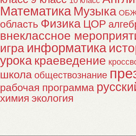
10 класс
Математика
Музыка
ОБ
Физика
ЦОР
область
алгеб
внеклассное мероприят
информатика
исто
игра
урока
краеведение
кроссв
пре
школа
обществознание
русски
рабочая программа
химия
экология