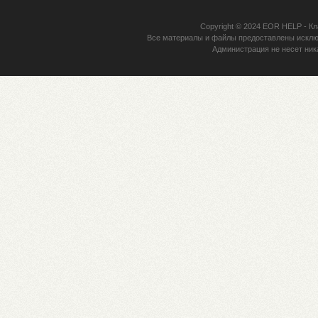
Copyright © 2024
EOR HELP
- Кл
Все материалы и файлы предоставлены исклю
Администрация не несет ник