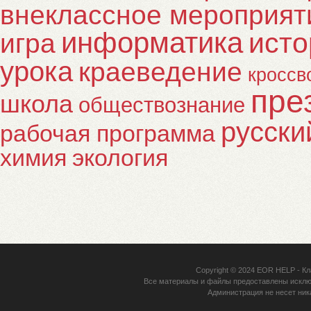
внеклассное мероприят
информатика
исто
игра
урока
краеведение
кроссв
пре
школа
обществознание
русски
рабочая программа
химия
экология
Copyright © 2024
EOR HELP
- Кл
Все материалы и файлы предоставлены исклю
Администрация не несет ник