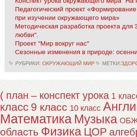
Конспект урока окружающего мира "На 
Педагогический проект «Формирование
при изучении окружающего мира»
Методическая разработка проекта для 3
любви".
Проект "Мир вокруг нас"
Сезонные изменения в природе: осенн
РУБРИКИ:
ОКРУЖАЮЩИЙ МИР
МЕТКИ:
ЗДОР
( план – конспект урока
1 клас
Англи
класс
9 класс
10 класс
Математика
Музыка
ОБ
Физика
ЦОР
область
алгеб