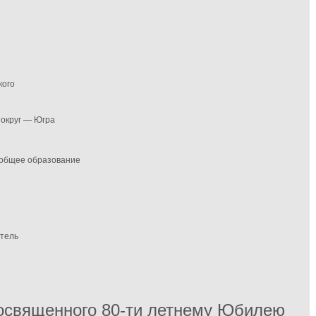
кого
 округ — Югра
 общее образование
итель
освященного 80-ти летнему Юбилею