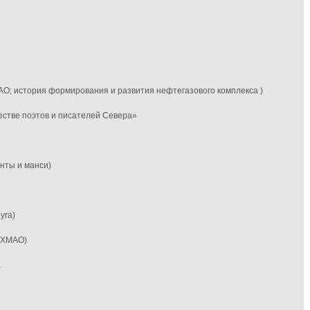
АО; история формирования и развития нефтегазового комплекса )
честве поэтов и писателей Севера»
анты и манси)
уга)
ы ХМАО)
а