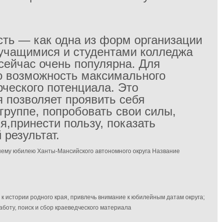
сть — как одна из форм организации
 учащимися и студентами колледжа
сейчас очень популярна. Для
то возможность максимального
рческого потенциала. Это
я позволяет проявить себя
группе, попробовать свои силы,
я,принести пользу, показать
 результат.
нему юбилею Ханты-Мансийского автономного округа
Название
 к истории родного края, привлечь внимание к юбилейным датам округа;
аботу, поиск и сбор краеведческого материала