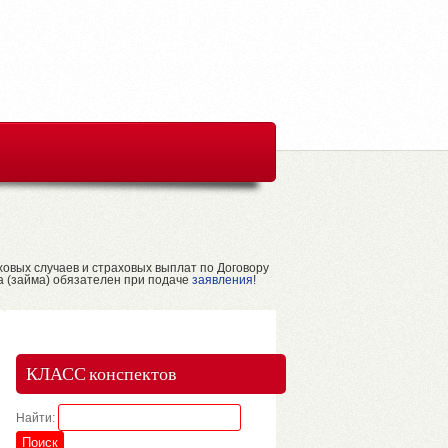
ховых случаев и страховых выплат по Договору
а (займа) обязателен при подаче
заявления
!
КЛАСС конспектов
Найти: