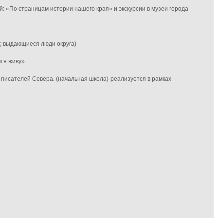
й: «
По страницам истории нашего края» и экскурсии в музеи города
а; выдающиеся люди округа)
м я живу»
и писателей Севера
. (начальная школа)-
реализуется в рамках