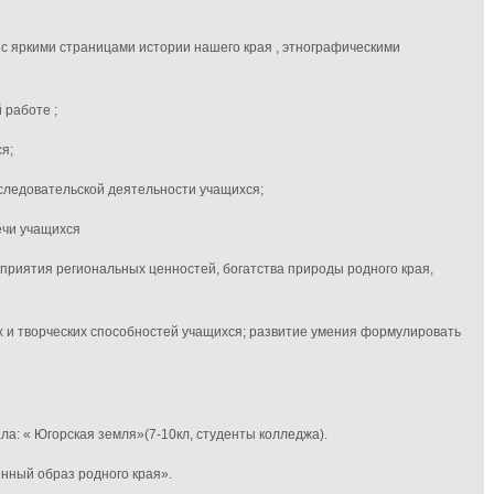
с яркими страницами истории нашего края , этнографическими
 работе ;
я;
следовательской деятельности учащихся;
ечи учащихся
приятия региональных ценностей, богатства природы родного края,
 и творческих способностей учащихся; развитие умения формулировать
ла: « Югорская земля»(7-10кл, студенты колледжа).
енный образ родного края».