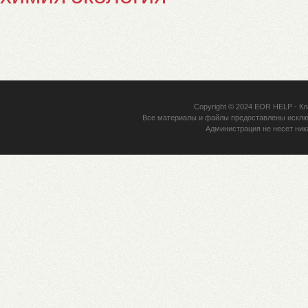
Copyright © 2024
EOR HELP
- Кл
Все материалы и файлы предоставлены исклю
Администрация не несет ник