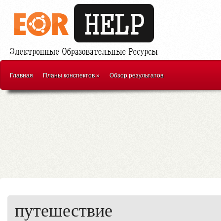
Главная
Планы конспектов
»
Обзор результатов
путешествие