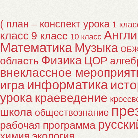
( план – конспект урока
1 клас
Англи
класс
9 класс
10 класс
Математика
Музыка
ОБ
Физика
ЦОР
область
алгеб
внеклассное мероприят
информатика
исто
игра
урока
краеведение
кроссв
пре
школа
обществознание
русски
рабочая программа
химия
экология